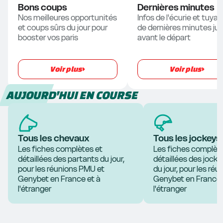
Prix des Collectivités Locales
Plat
16 p
C8
Bons coups
Dernières minutes
16h47
Nos meilleures opportunités 
Infos de l'écurie et tuyau
Vittel
R4
et coups sûrs du jour pour 
de dernières minutes jus
Prix du Mont Saint-Jean (Prix PMU+)
Haies
7 p
C5
booster vos paris
avant le départ
17h03
Cabourg
R5
Prix des Asters
Attelé
16 p
C1
Voir plus
Voir plus
17h19
Vittel
R4
Prix Maréchal Lyautey
Haies
9 p
C6
AUJOURD'HUI EN COURSE
17h35
Cabourg
R5
Prix des Bouleaux
Attelé
10 p
C2
17h51
Vittel
R4
Tous les chevaux
Tous les jockeys
Prix de la Station Thermale de Vittel
Steeple
8 p
C7
Les fiches complètes et 
Les fiches complète
18h07
détaillées des partants du jour, 
Cabourg
détaillées des jockey
R5
Prix Sulky Passion (Prix des Eglantines)
pour les réunions PMU et 
Attelé
14 p
du jour, pour les réu
C3
Genybet en France et à 
Genybet en France e
18h39
Cabourg
R5
l'étranger
l'étranger
Prix Aquadiva (Prix des Cyprès)
Attelé
13 p
C4
19h09
Cabourg
R5