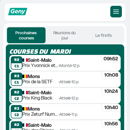
Prochaines 
Réunions du 
Le fil info
courses
jour
COURSES DU 
MARDI
09h52
Saint-Malo
R2
Prix Yvonnick et Jean-Yves Bodin
Monté
12 p
C1
10h08
Mons
R3
Prix de la SETF
Attelé
10 p
C1
10h24
Saint-Malo
R2
Prix King Black
Attelé
12 p
C2
10h40
Mons
R3
Prix Zeturf Numéro 1 sur les Rapports Hippiques
Attelé
11 p
C2
10h56
Saint-Malo
R2